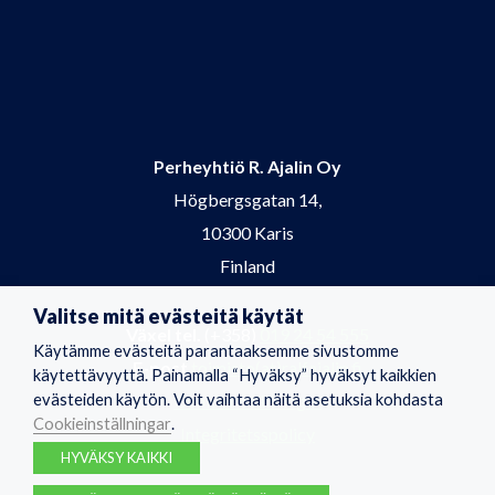
Perheyhtiö R. Ajalin Oy
Högbergsgatan 14,
10300 Karis
Finland
Valitse mitä evästeitä käytät
Växel tel.
(+358)
019 24 54 555
Käytämme evästeitä parantaaksemme sivustomme
E-post
toimisto(at)ralfajalin.fi
käytettävyyttä. Painamalla “Hyväksy” hyväksyt kaikkien
evästeiden käytön. Voit vaihtaa näitä asetuksia kohdasta
Cookieinställningar
Cookieinställningar
.
Integritetsspolicy
HYVÄKSY KAIKKI